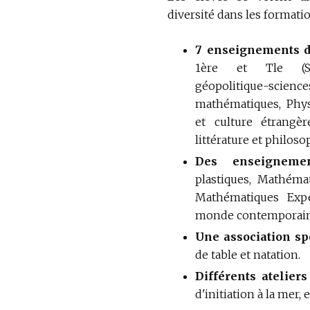
diversité dans les formatio
7 enseignements d
1ère et Tle (SES
géopolitique-s
mathématiques, Phy
et culture étrangè
littérature et philosop
Des enseignemen
plastiques, Mathéma
Mathématiques Expe
monde contemporain, 
Une association s
de table et natation.
Différents atelier
d'initiation à la mer,