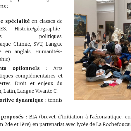
ns :
e spécialité
en classes de
, Histoire/géographie-
ciences politiques,
sique-Chimie, SVT, Langue
re en anglais, Humanités-
hie).
ts optionnels
: Arts
tiques complémentaires et
rtes, Droit et enjeux du
Latin, Langue Vivante C.
portive dynamique
: tennis
s proposés
: BIA (brevet d'initiation à l'aéronautique, 
 en 2de et 1ère), en partenariat avec lycée de La Rochefouca